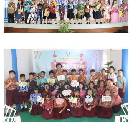
Jl. Todak No.119, Sumur Melele, Kec. Tlk. Segara,
Kota Bengkulu,
Bengkulu 38113
SD SINT CAROLUS BENGKULU
Jl. Todak No.119, Sumur Melele, Kec. Tlk. Segara,
Kota Bengkulu,
Bengkulu 38113