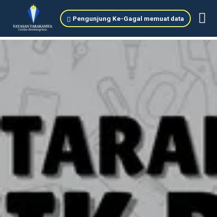
Pengunjung Ke
-
Gagal memuat data