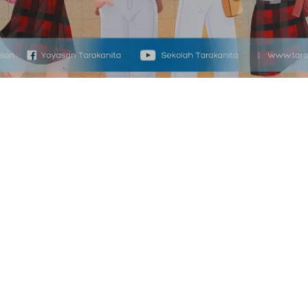
Tentang SPMB
Pendaftaran
Selamat datang
Calon Siswa dan Siswi Sekolah
Tarakanita yang kami banggakan! Kami mengundang
Anda untuk bergabung melalui Link SPMB
Terintegrasi Nasional Sekolah Tarakanita. Temukan
dan pilih sekolah terbaik kami yang tersebar di 7
wilayah Indonesia: Bengkulu, Lahat, Tangerang,