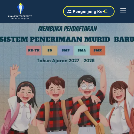
Pengunjung Ke
-
37897