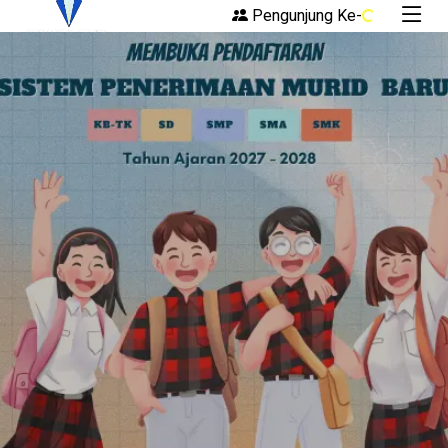
Pengunjung Ke
-
37800