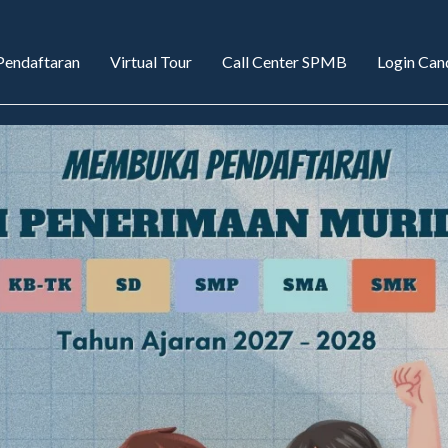
aran
Virtual Tour
Call Center SPMB
Login Candidate