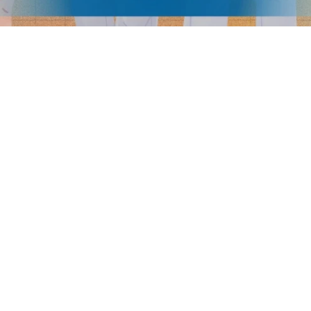
Tentang SPMB
atang