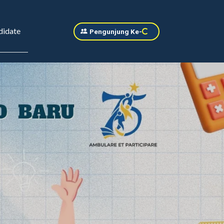
idate
Pengunjung Ke
-
38377