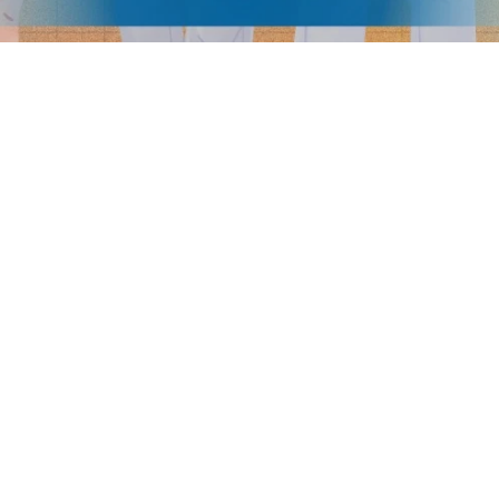
Tentang SPMB
atang