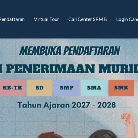
endaftaran
Virtual Tour
Call Center SPMB
Login Cand