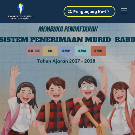
Pengunjung Ke
-
38117