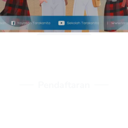
Tentang SPMB
Pendaftaran
Selamat datang
Calon Siswa dan Siswi Sekolah
Tarakanita yang kami banggakan! Kami mengundang
Anda untuk bergabung melalui Link SPMB
Terintegrasi Nasional Sekolah Tarakanita. Temukan